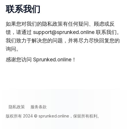
联系我们
如果您对我们的隐私政策有任何疑问、顾虑或反
馈，请通过
support@sprunked.online
联系我们。
我们致力于解决您的问题，并将尽力尽快回复您的
询问。
感谢您访问 Sprunked.online！
隐私政策
服务条款
版权所有 2024 © sprunked.online，保留所有权利。