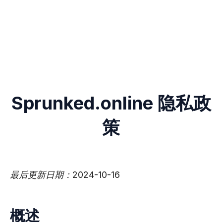
Sprunked.online 隐私政
策
最后更新日期：2024-10-16
概述