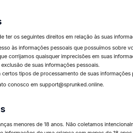
s
 ter os seguintes direitos em relação às suas inform
 acesso às informações pessoais que possuímos sobre v
r que corrijamos quaisquer imprecisões em suas inform
 a exclusão de suas informações pessoais.
 a certos tipos de processamento de suas informações 
ntato conosco em
support@sprunked.online
.
as
anças menores de 18 anos. Não coletamos intencional
do informações de uma criança com menos de 18 anos