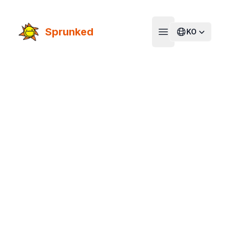
Sprunked
KO
Open main menu